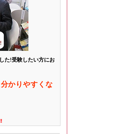
した
受験したい方にお
!
く分かりやすくな
‼