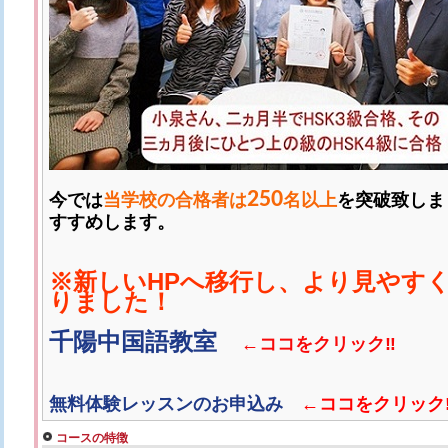
250
今では
当学校の合格者は
名以上
を突破致しま
すすめします。
※新しいHPへ移行し、より見やす
りました！
千陽中国語教室
←ココをクリック‼
無料体験レッスンのお申込み
←ココをクリック
コースの特徴