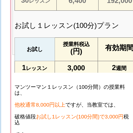
30
6,400
192,000
レッスン
お試し１レッスン(100分)プラン
授業料税込
有効期
お試し
(円)
1
2
3,000
レッスン
週間
マンツーマン１レッスン（100分間）の授業料
は、
他校通常8,000円以上
ですが、当教室では、
破格値段
お試し1レッスン(100分間)で3,000円
税
込