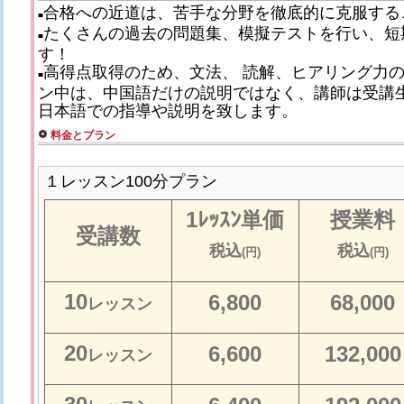
合格への近道は、苦手な分野を徹底的に克服する
■
たくさんの過去の問題集、模擬テストを行い、短
■
す！
高得点取得のため、文法、 読解、ヒアリング力
■
ン中は、中国語だけの説明ではなく、講師は受講
日本語での指導や説明を致します。
料金とプラン
１レッスン100分プラン
1ﾚｯｽﾝ単価
授業料
受講数
税込
税込
(円)
(円)
10
6,800
68,000
レッスン
20
6,600
132,000
レッスン