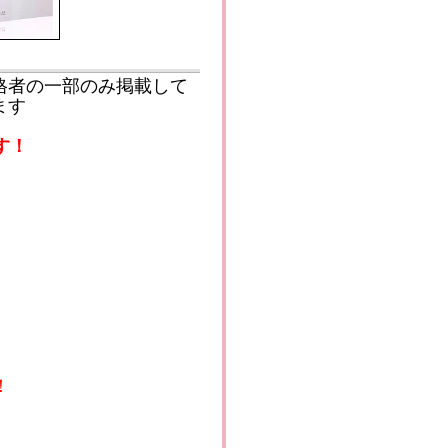
格者の一部のみ掲載して
ます
す！
！