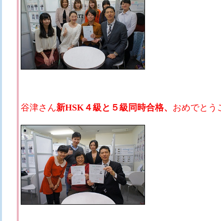
谷津さん
新HSK４級と５級同時合格、
おめでとう